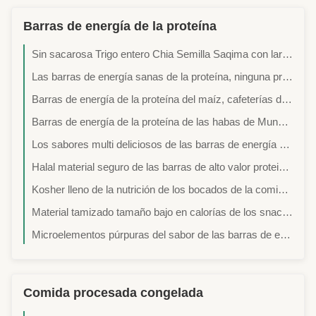
Barras de energía de la proteína
Sin sacarosa Trigo entero Chia Semilla Saqima con larga vida útil para bocadillos saludables
Las barras de energía sanas de la proteína, ninguna proteína del chocolate del pigmento obstruyen sabor dulce
Barras de energía de la proteína del maíz, cafeterías de alto valor proteico vida útil de 12 meses
Barras de energía de la proteína de las habas de Mung, barras de la proteína de BRC con el contenido de poca azúcar
Los sabores multi deliciosos de las barras de energía de la proteína de las habas de Azuki mantienen condiciones frescas
Halal material seguro de las barras de alto valor proteico bajas en grasa de la nuez de la mantequilla de la alta energía certificada
Kosher lleno de la nutrición de los bocados de la comida de las barras de energía de la proteína de la alga marina del tomate certificada
Material tamizado tamaño bajo en calorías de los snacks de las barras de energía de la nutrición de la fruta de la pasión
Microelementos púrpuras del sabor de las barras de energía de la proteína de la patata/del coco buenos contenidos
Comida procesada congelada