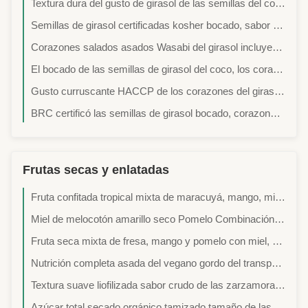
Textura dura del gusto de girasol de las semillas del coco curruscante del bocado buena para el estómago
Semillas de girasol certificadas kosher bocado, sabor delicioso asado de los corazones del girasol
Corazones salados asados Wasabi del girasol incluyendo los minerales con los certificados médicos
El bocado de las semillas de girasol del coco, los corazones orgánicos del girasol se seca/almacenamiento fresco del lugar
Gusto curruscante HACCP de los corazones del girasol de los bocados del poder del sabor del camarón certificado
BRC certificó las semillas de girasol bocado, corazones cascados sabor del girasol del camarón
Frutas secas y enlatadas
Fruta confitada tropical mixta de maracuyá, mango, miel y pomelo, dulce y ácida
Miel de melocotón amarillo seco Pomelo Combinación de piña dulce y agria Bocadillo de frutas conservadas
Fruta seca mixta de fresa, mango y pomelo con miel, dulce y masticable
Nutrición completa asada del vegano gordo del transporte de la mezcla cero de las alubias negras de Edamame de los bocados de los frutos secos de la mezcla de las habas
Textura suave liofilizada sabor crudo de las zarzamoras de la fruta buena para la salud
Azúcar total secado orgánico tamizado tamaño de las moras 50%-65% 12 meses de vida útil