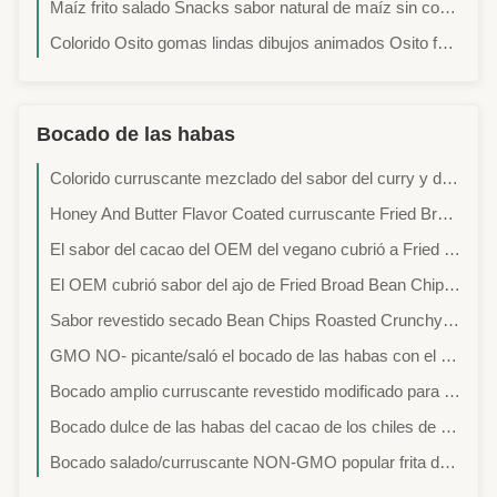
Maíz frito salado Snacks sabor natural de maíz sin conchas Snack crujiente ligero para la oficina Desayuno Fiesta Supermercado importadores de alimentos al por mayor
Colorido Osito gomas lindas dibujos animados Osito forma de resorte dulces de fruta masticable para niños fiesta caja de regalos supermercado confitería al por mayor importadores
Bocado de las habas
Colorido curruscante mezclado del sabor del curry y de la alga marina de Fava Broad Bean Chips Spicy
Honey And Butter Flavor Coated curruscante Fried Broad Bean Chips Snacks
El sabor del cacao del OEM del vegano cubrió a Fried Broad Bean Chips Crispy
El OEM cubrió sabor del ajo de Fried Broad Bean Chips Crispy
Sabor revestido secado Bean Chips Roasted Crunchy Snack amplio de la BARBACOA
GMO NO- picante/saló el bocado de las habas con el certificado de BRC/Halal/de Haccp
Bocado amplio curruscante revestido modificado para requisitos particulares de Fried Fave Beans Roasted Crunchy del sabor de Bean Chips Chili /Chilli/Spicy
Bocado dulce de las habas del cacao de los chiles de NON-GMO/del sabor de Wasab con el certificado de BRC
Bocado salado/curruscante NON-GMO popular frita del ajo de los chiles de las habas