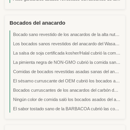
Bocados del anacardo
Bocado sano revestido de los anacardos de la alta nutrición con bocados curruscantes tostados sanos del sabor del sésamo
Los bocados sanos revestidos del anacardo del Wasabi de NON-GMO/de la mostaza con la certificación Halal tostaron la comida curruscante y crujiente
La salsa de soja certificada kosher/Halal cubrió la comida sana asada de los bocados del anacardo con gusto curruscante y crujiente
La pimienta negra de NON-GMO cubrió la comida sana asada de la nuez de los bocados de los anacardos con la certificación Halal/kosher
Comidas de bocados revestidas asadas sanas del anacardo del sésamo de la harina de trigo con gusto curruscante y crujiente
El sésamo curruscante del OEM cubrió los bocados asados de los anacardos ningún color de comida Fried Nut crujiente sano
Bocados curruscantes de los anacardos del carbón de leña y crujientes sanos asados revestidos certificados kosher/Halal de la nuez
Ningún color de comida saló los bocados asados del anacardo con la certificación de HACCP/HALAL/BRC
El sabor tostado sano de la BARBACOA cubrió las comidas de bocado asadas de los anacardos con la certificación kosher/de Halal/BRC