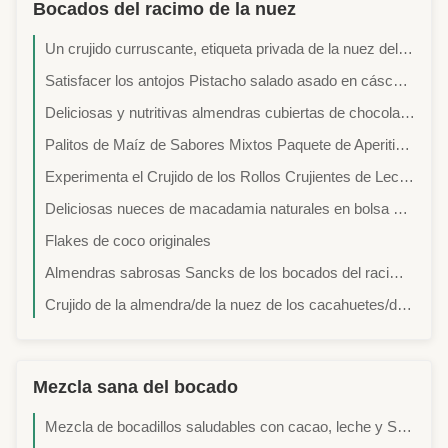
Bocados del racimo de la nuez
Un crujido curruscante, etiqueta privada de la nuez del sésamo de la mordedura de los bocados Nuts disponible
Satisfacer los antojos Pistacho salado asado en cáscara Muestra gratuita
Deliciosas y nutritivas almendras cubiertas de chocolate para la hora del refrigerio
Palitos de Maíz de Sabores Mixtos Paquete de Aperitivos Surtidos Original Manzana Plátano Fresa
Experimenta el Crujido de los Rollos Crujientes de Leche en una Bolsa de Plástico Conveniente
Deliciosas nueces de macadamia naturales en bolsa de plástico
Flakes de coco originales
Almendras sabrosas Sancks de los bocados del racimo de la nuez del sabor de la salsa de soja del Wasabi del ajo
Crujido de la almendra/de la nuez de los cacahuetes/de los bocados del racimo de la nuez del sésamo con el certificado de BRC/HACCP
Mezcla sana del bocado
Mezcla de bocadillos saludables con cacao, leche y Sachima con larga vida útil y personalización OEM para venta minorista y distribución