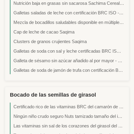
Nutrición baja en grasas sin sacarosa Sachima Cereales Snack con semillas de calabaza pasas de uva secas Cranberry para los consumidores conscientes de la salud
Galletas saladas de leche con certificación BRC ISO - Sin grasas trans, crujientes y hojaldradas, aperitivo salado para la oficina y la familia
Mezcla de bocadillos saludables disponible en múltiples opciones de embalaje Bolsa al por menor Bolsa PET Jar OEM Dentro de 25 días
Cap de leche de cacao Saqima
Clusters de granos crujientes Saqima
Galletas de soda con sal y leche certificadas BRC ISO - Sin grasas trans, crujientes y con capas, un clásico aperitivo salado
Galleta de sésamo sin azúcar añadido al por mayor - Galleta fermentada de etiqueta limpia con harina integral
Galletas de soda de jamón de trufa con certificación BRC al por mayor - Aperitivo salado gourmet a base de plantas ideal para maridaje con vino
Bocado de las semillas de girasol
Certificado rico de las vitaminas BRC del camarón de girasol de los corazones nutritivos completos de la semilla
Ningún niño crudo seguro Nuts tamizado tamaño del ingrediente del bocado de las semillas de girasol del pigmento amistoso
Las vitaminas sin sal de los corazones del girasol del Wasabi delicioso contenidas mantienen condiciones frescas