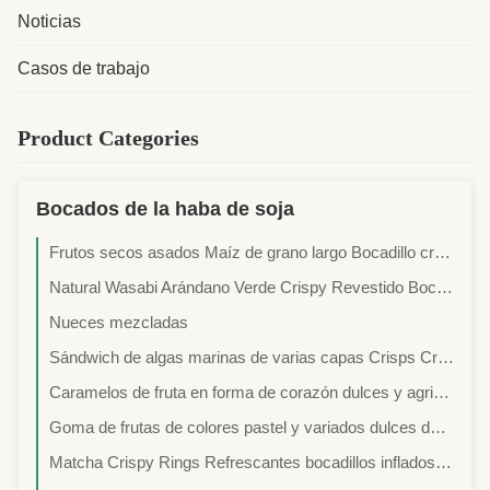
Noticias
Casos de trabajo
Product Categories
Bocados de la haba de soja
Frutos secos asados Maíz de grano largo Bocadillo crujiente Dulceza natural
Natural Wasabi Arándano Verde Crispy Revestido Bocadillo de Ocio Para la Oficina Binge Watching Supermercado Distribuidores al por mayor
Nueces mezcladas
Sándwich de algas marinas de varias capas Crisps Crispy Savory Soya Bean Snacks Para el descanso de la oficina Ver películas Supermercado de comestibles Importadores al por mayor
Caramelos de fruta en forma de corazón dulces y agrios dulces masticados blandos para fiestas Cajas regalo Supermercado Confección al por mayor Importadores
Goma de frutas de colores pastel y variados dulces de origen vegetal suave y masticable para fiestas Caja regalo Boda favorita de boda Supermercado de confitería importadores al por mayor
Matcha Crispy Rings Refrescantes bocadillos inflados de grano de Matcha, ligero, crujiente, sin culpa, para la oficina, desayuno, fiesta, supermercado, importadores de alimentos al por mayor