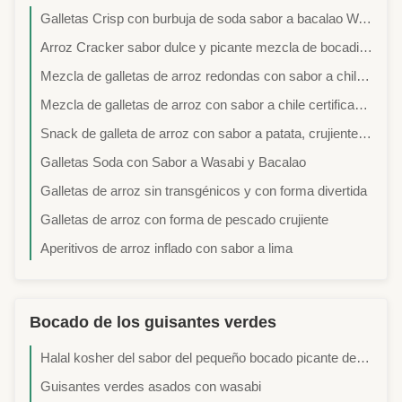
Galletas Crisp con burbuja de soda sabor a bacalao Wasabi
Arroz Cracker sabor dulce y picante mezcla de bocadillos de sabor Corea Las tiras de pastel de arroz desarrolladas para categorías étnicas de bocadillos
Mezcla de galletas de arroz redondas con sabor a chile/barbacoa OEM - Snacks crujientes con 12 meses de vida útil
Mezcla de galletas de arroz con sabor a chile certificadas BRC con cacahuetes - Snack Munchines
Snack de galleta de arroz con sabor a patata, crujiente, adecuado para envasado minorista y aplicaciones de servicio de alimentos
Galletas Soda con Sabor a Wasabi y Bacalao
Galletas de arroz sin transgénicos y con forma divertida
Galletas de arroz con forma de pescado crujiente
Aperitivos de arroz inflado con sabor a lima
Bocado de los guisantes verdes
Halal kosher del sabor del pequeño bocado picante de los guisantes verdes con los certificados médicos
Guisantes verdes asados ​​con wasabi