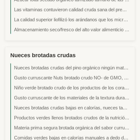
Las vitaminas contuvieron calidad cruda sana del premio del ingrediente de la fruta seca del kiwi
La calidad superior liofilizó los arándanos que los microelementos contuvieron buen gusto
Almacenamiento seco/fresco del alto valor alimenticio de la baya de los bocados azules de los frutos secos del lugar
Nueces brotadas crudas
Nueces brotadas crudas del pino orgánico ningún material manual a dedo del color de comida con servicio del OEM
Gusto curruscante Nuts brotado crudo NO- de GMO, nueces de pino crudas con la certificación de BRC
Niño verde brotado crudo de los productos de los corazones el Nuts100% de las semillas de girasol amistoso
Gusto curruscante de los materiales de la textura dura Nuts cruda original de los cacahuetes bueno para el estómago
Nueces brotadas crudas bajas en calorías, nueces tamizadas tamaño de los corazones de la semilla de calabaza
Productos verdes llenos brotados crudos de la nutrición el 100% de GMO de las nueces de la macadamia de las almendras NO
Materia prima segura brotada orgánica del sabor curruscante Nuts de los cacahuetes libremente de freír
Comidas verdes bajas en calorías manuales a dedo de los corazones crudos deliciosos el 100% del girasol