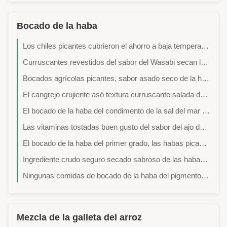
Bocado de la haba
Los chiles picantes cubrieron el ahorro a baja temperatura frito de las comidas de las subsidios por enfermedad de las habas
Curruscantes revestidos del sabor del Wasabi secan la muestra de alimentos asada de bocado de las habas disponible
Bocados agrícolas picantes, sabor asado seco de la haba del Wasabi de las habas
El cangrejo crujiente asó textura curruscante salada de GMO de las habas de la tarifa baja NO- de la fractura
El bocado de la haba del condimento de la sal del mar salta el sabor picante pre que descasca tecnología
Las vitaminas tostadas buen gusto del sabor del ajo de Fava Beansn contuvieron la detección del metal
El bocado de la haba del primer grado, las habas picantes saladas escogió los materiales a dedo
Ingrediente crudo seguro secado sabroso de las habas verdes de Cripsy con la salud Certifiation
Ningunas comidas de bocado de la haba del pigmento, tamaño tamizaron servicio crujiente del OEM de las habas
Mezcla de la galleta del arroz