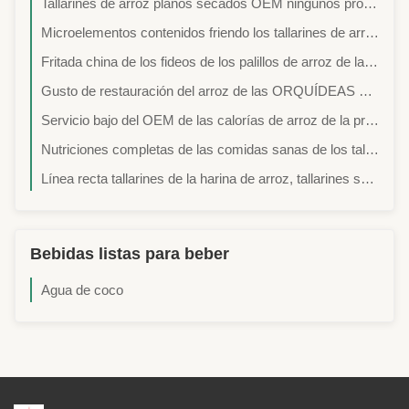
Tallarines de arroz planos secados OEM ningunos productos verdes orgánicos 100% de Natrual del pigmento
Microelementos contenidos friendo los tallarines de arroz secados adaptables con el FDA
Fritada china de los fideos de los palillos de arroz de la harina gusto largo de los tallarines del buen con las verduras
Gusto de restauración del arroz de las ORQUÍDEAS del palillo del ingrediente crudo seguro bajo en grasa plano de los tallarines
Servicio bajo del OEM de las calorías de arroz de la primera clase de los tallarines de Delicoius del sabor fino del camarón
Nutriciones completas de las comidas sanas de los tallarines de la harina de arroz ningún pigmento
Línea recta tallarines de la harina de arroz, tallarines secados Taiwán de MAYO ROSE del palillo del arroz famoso
Bebidas listas para beber
Agua de coco