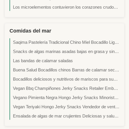
Los microelementos contuvieron los corazones crudos de la calabaza que restauraban gusto ningún pigmento
Comidas del mar
Saqima Pastelería Tradicional Chino Miel Bocadillo Ligero Crisposo Sin Sabores Artificiales Buen para el Bazo y el Estómago
Snacks de algas marinas asadas bajas en grasa y sin gluten con sabor a sal marina certificados por BRC para la industria minorista y alimentaria
Las bandas de calamar saladas
Buena Salud Bocadillos chinos Barras de calamar secas Bocadillos Alimentos con Certificado BRC
Bocadillos deliciosos y nutritivos de mariscos para sus negocios
Vegan Bbq Champiñones Jerky Snacks Retailer Embalaje Logotipo privado Entrega por mar
Vegano Pimienta Negra Hongo Jerky Snacks Minorista Embalaje Logotipo Privado Entrega por mar
Vegan Teriyaki Hongo Jerky Snacks Vendedor de venta al por menor Embalaje Logotipo privado Entrega por mar
Ensalada de algas de mar crujientes Deliciosas y saludables