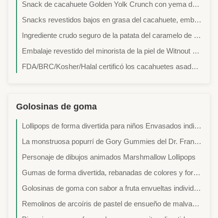
Snack de cacahuete Golden Yolk Crunch con yema de huevo salada y sabor picante en embalaje OEM personalizado
Snacks revestidos bajos en grasa del cacahuete, embalaje a granel de los cacahuetes revestidos crujientes del azúcar
Ingrediente crudo seguro de la patata del caramelo de los cacahuetes del gusto especial revestido púrpura de la comida
Embalaje revestido del minorista de la piel de Witnout del bocado del cacahuete del sabor delicioso curruscante de los chiles de Freid
FDA/BRC/Kosher/Halal certificó los cacahuetes asados coloridos NON-GMO curruscantes y los bocados crujientes
Golosinas de goma
Lollipops de forma divertida para niños Envasados individualmente Favoritos de bocadillos de fiesta
La monstruosa popurrí de Gory Gummies del Dr. Franken-Sweet
Personaje de dibujos animados Marshmallow Lollipops
Gumas de forma divertida, rebanadas de colores y formas creativas
Golosinas de goma con sabor a fruta envueltas individualmente con formas gigantes y novedosas
Remolinos de arcoíris de pastel de ensueño de malvavisco – Extra masticable, súper esponjoso y 100% felicidad de subidón de azúcar