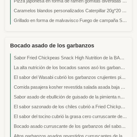
Pizza japonesa en forma de ramen gomitas divertidas bento dulces vegano gelatina gratis fiesta de niños
Caramelos blandos personalizados Caterpillar 20g*20 piezas Tamaño del paquete Snacks de frutas de gomitas saludables para niños
Grillado en forma de malvavisco Fuego de campaña S'mores Sabor de vainilla Gelatina Festa gratis
Bocado asado de los garbanzos
Sabor Fried Chickpeas Snack High Nutrition de la BARBACOA sano
La alta nutrición de los bocados sanos asó los garbanzos salados/el bocado secado crujiente del sabor de la pimienta negra
El sabor del Wasabi cubrió los garbanzos crujientes picantes escogió buen gusto a dedo en bolso del minorista
Comida pasajera kosher revestida salada asada baja en calorías de Sriracha de la nutrición de los garbanzos
Sabor asado de ebullición de guisado de la pimienta negra del Wasabi del bocado de los garbanzos
El sabor sazonado de los chiles cubrió a Fried Chickpeas curruscante NO GMO
El sabor del tocino cubrió la grasa cero curruscante de Fried Chickpeas Snack Dehydrated NO GMO
Bocado asado curruscante de los garbanzos del sabor KOSHER de la BARBACOA
Altos garbanzos asados revestidos curruscantes de la nutrición fritos por el OEM de la tecnología avanzada