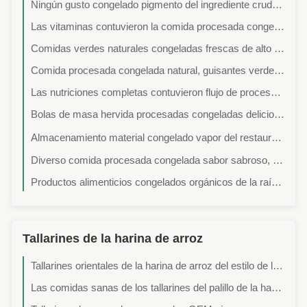
Ningún gusto congelado pigmento del ingrediente crudo sano de la cubierta de la salsa de las habas buen
Las vitaminas contuvieron la comida procesada congelada, congelando tecnología fresca de las zanahorias IQF
Comidas verdes naturales congeladas frescas de alto valor proteico de las habas para el supermercado
Comida procesada congelada natural, guisantes verdes frescos sanos de Edamame de las comidas congeladas
Las nutriciones completas contuvieron flujo de proceso congelado cortado en cuadritos congelado de las verduras frescas de las zanahorias
Bolas de masa hervida procesadas congeladas deliciosas JiaoZi de la comida con diverso Ingrediants interno
Almacenamiento material congelado vapor del restaurante tradicional -18℃ de las bolas de masa hervida de Jiaozi del chino
Diverso comida procesada congelada sabor sabroso, bolas de masa hervida chinas congeladas Jiaozi
Productos alimenticios congelados orgánicos de la raíz fresca de Lotus NINGUNOS preservativos añadidos para el adulto
Tallarines de la harina de arroz
Tallarines orientales de la harina de arroz del estilo de las orquídeas, nutriciones completas frescas de los tallarines de arroz
Las comidas sanas de los tallarines del palillo de la harina de los productos naturales de Tyling fríen con la carne/las verduras