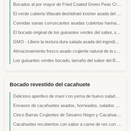
Bocados al por mayor de Fried Coated Green Peas Crispy del sabor de Hot&Spicy del vegano
El verde cubierto Wasabi deshidrató kosher asada del gas natural del bocado de los guisantes certificada
Comidas sanas curruscantes asadas cubiertas harina de la nutrición completa de los guisantes verdes del sabor del Wasabi
El bocado original de los guisantes verdes del sabor, seca los guisantes verdes asados buenos para el bazo
GMO - Libere la textura dura salada asada del ingrediente crudo seguro delicioso de los guisantes verdes
Almacenamiento fresco asado crujiente natural de la condición del ingrediente crudo seguro de los guisantes verdes
Los guisantes verdes bocado, tamaño del sabor del Bbq tamizado secaron las vitaminas de los guisantes del ajo contenidas
Bocado revestido del cacahuete
Delicioso aperitivo de maní con yema de huevo salada y sabor picante para una gran oferta
Envases de cacahuetes asados, horneados, salados y recubiertos
Cinco Barras Crujientes de Sésamo Negro y Cacahuete - Mezcla de Sésamo Negro, Goji Negro, Frijol Negro, Morera Negra, Arroz Negro
Cacahuetes recubiertos con sabor a carne de res con cinco especias BBQ