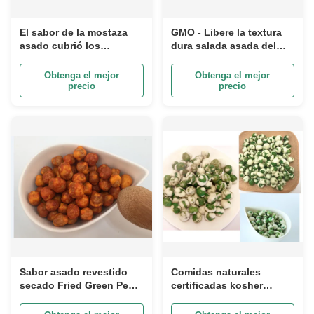
El sabor de la mostaza
GMO - Libere la textura
asado cubrió los
dura salada asada del
guisantes verdes que
ingrediente crudo seguro
BRC HACCP certificó
delicioso de los
Obtenga el mejor
Obtenga el mejor
sano natural
guisantes verdes
precio
precio
Sabor asado revestido
Comidas naturales
secado Fried Green Peas
certificadas kosher
Snack Crunchy de
blancas revestidas
Sriracha y comida
asadas de los guisantes