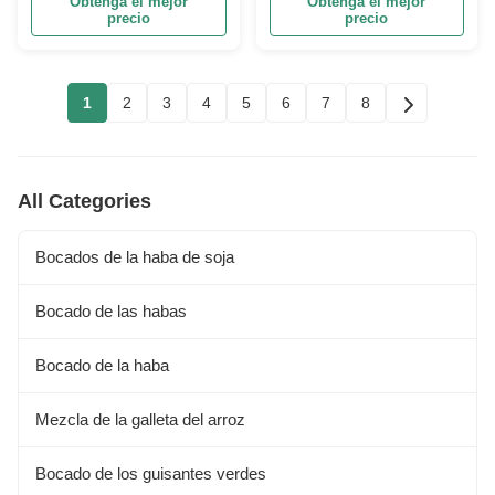
Obtenga el mejor
Obtenga el mejor
curruscante de la nuez
verdes del sabor del
precio
precio
Wasabi
1
2
3
4
5
6
7
8
All Categories
Bocados de la haba de soja
Bocado de las habas
Bocado de la haba
Mezcla de la galleta del arroz
Bocado de los guisantes verdes