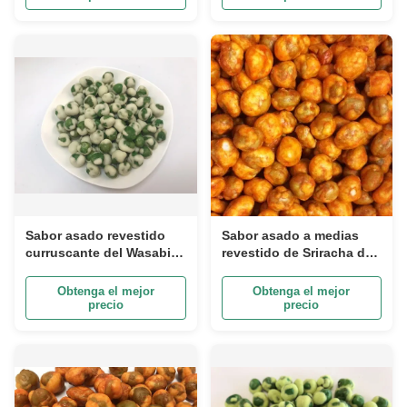
Sabor asado revestido
Sabor asado a medias
curruscante del Wasabi
revestido de Sriracha del
de los guisantes verdes
valor alimenticio de los
del buen gusto de la
guisantes verdes en
Obtenga el mejor
Obtenga el mejor
salud para el hogar
color rojo
precio
precio