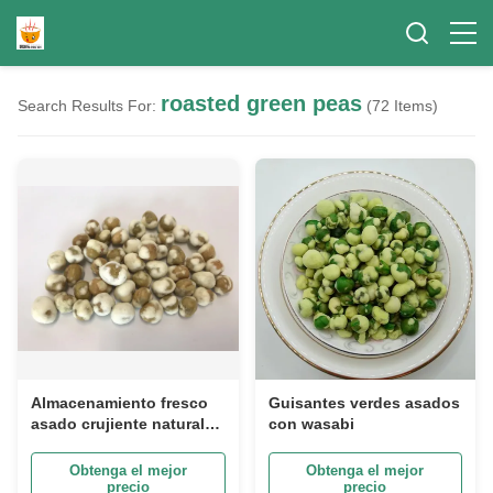
roasted green peas
Search Results For:
(72 Items)
Almacenamiento fresco
Guisantes verdes asados
asado crujiente natural
​​con wasabi
de la condición del
ingrediente crudo seguro
Obtenga el mejor
Obtenga el mejor
de los guisantes verdes
precio
precio