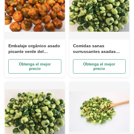
Embalaje orgánico asado
Comidas sanas
picante verde del
curruscantes asadas
tarro del animal
cubiertas harina de la
doméstico del OEM de
nutrición completa de los
Obtenga el mejor
Obtenga el mejor
los productos de los
guisantes verdes del
precio
precio
guisantes verdes de
sabor del Wasabi
Sriracha