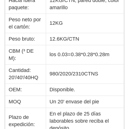
Hacia fuera
12KG/CTN, pared doble, color
paquete:
amarillo
Peso neto por
12KG
el cartón:
Peso bruto:
12.6KG/CTN
CBM (³ DE
los 0.03=0.38*0.28*0.28m
M):
Cantidad:
980/2020/2310CTNS
20'/40'/40HQ
OEM:
Disponible.
MOQ
Un 20' envase del pie
En el plazo de 25 días
Plazo de
laborables sobre reciba el
expedición:
depósito