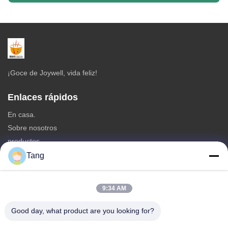
¡Goce de Joywell, vida feliz!
Enlaces rápidos
En casa.
Sobre nosotros
productos
Contacta con nosotros
Tang
Categorías
9:34 AM
Bocados de la haba de soja
Bocado de las habas
Good day, what product are you looking for?
Bocado de la haba