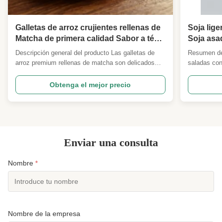
Galletas de arroz crujientes rellenas de
Soja lig
Matcha de primera calidad Sabor a té
Soja asa
verde salado y dulce equilibrado
proteínas
Descripción general del producto Las galletas de
Resumen del
Merienda de grano base de soja para la
saludabl
arroz premium rellenas de matcha son delicados
saladas con
hora del té Regalo Supermercado
aceite Pa
bocadillos de granos en capas elaborados con una
vegetal lim
Confitería Importadores mayoristas
Desayun
corteza exterior compuesta de soja y arroz y un
llena y lle
Obtenga el mejor precio
sedoso relleno de crema de matcha premium en el
de alime
cáscara.Ado
interior. La galleta de arroz exterior ofrece una
en vez de fr
textura ...
ultra...
Enviar una consulta
Nombre
*
Nombre de la empresa