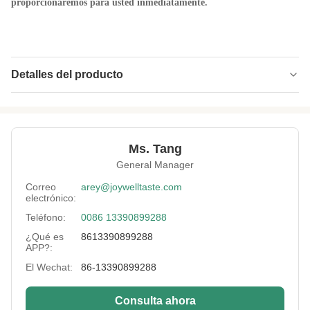
proporcionaremos para usted inmediatamente.
Detalles del producto
Product Name:
Las habas del sabor revestido de alta calidad
del wasabi saltan las comidas de bocado halal
Key Words:
Microprocesadores de la haba
Ms. Tang
General Manager
Packing:
10- 12kg/CTN
Correo
arey@joywelltaste.com
Delivery:
Por vía marítima o aérea
electrónico:
Teléfono:
0086 13390899288
Flavor:
Chiles, wasabi, queso, Cajun, Galic, alga
marina, etc.
¿Qué es
8613390899288
APP?:
Certificate:
BRC, FDA, HALAL, HACCP, etc.
El Wechat:
86-13390899288
Sample:
disponibles
Consulta ahora
Promotion:
Sí