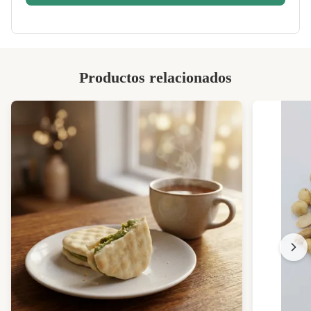
Shelf Life:
12 Meses
High Light:
bocado secado de las habas
,
habas crujientes
Productos relacionados